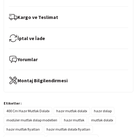
Kargo ve Teslimat
İptal ve İade
Yorumlar
Montaj Bilgilendirmesi
Etiketler :
400 Cm Hazır Mutfak Dolabı
hazır mutfak dolabı
hazır dolap
modüler mutfak dolap modelleri
hazır mutfak
mutfak dolabı
hazır mutfak fiyatları
hazır mutfak dolabı fiyatları