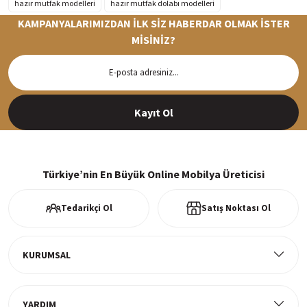
hazır mutfak modelleri
hazır mutfak dolabı modelleri
KAMPANYALARIMIZDAN İLK SİZ HABERDAR OLMAK İSTER
MİSİNİZ?
Hızlı Teslimat
Siparişleriniz en kısa sürede hazırlanarak kargoya verilir
Kayıt Ol
%100 Güvenli Alışveriş
256Bit SSl sertifikası ve 3D ödeme ile bilgileriniz güvende
Türkiye’nin En Büyük Online Mobilya Üreticisi
Tedarikçi Ol
Satış Noktası Ol
Ücretsiz Kargo
Tüm ürünlerde ücretsiz teslimat
KURUMSAL
YARDIM