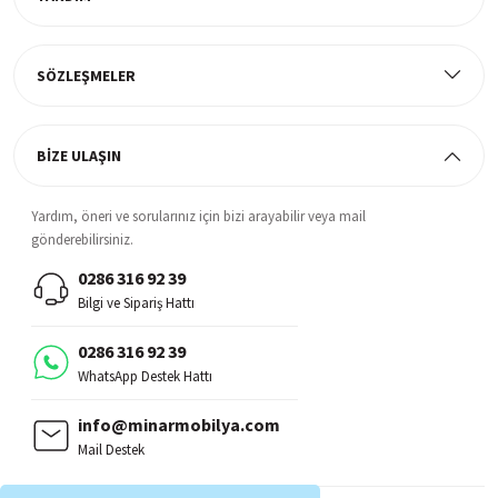
Müşteri Memnuniyeti
%100 müşteri memnuniyeti odaklı ve güvenilir hizmet anlayışı
SÖZLEŞMELER
BİZE ULAŞIN
Yardım, öneri ve sorularınız için bizi arayabilir veya mail
gönderebilirsiniz.
0286 316 92 39
Bilgi ve Sipariş Hattı
0286 316 92 39
WhatsApp Destek Hattı
info@minarmobilya.com
Mail Destek