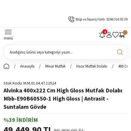
Bilgi ve Sipariş Hattı
0286 316 92 39
menü
Anasayfa
Minar Mutfak
Hazır Mutfak Dolabı
400 Cm 
Stok Kodu
M.M.01.04.47.12524
Alvinka 400x222 Cm High Gloss Mutfak Dolabı
Mbb-E90B60S50-1 High Gloss | Antrasit -
Suntalam Gövde
%39 İNDİRİM
49.449,90 TL
80.490,00 TL