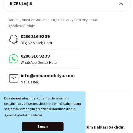
BİZE ULAŞIN
Yardım, öneri ve sorularınız için bizi arayabilir veya mail
gönderebilirsiniz.
0286 316 92 39
Bilgi ve Sipariş Hattı
0286 316 92 39
WhatsApp Destek Hattı
info@minarmobilya.com
Mail Destek
BİZİ TAKİP EDİN:
Bu internet sitesinde, kullanıcı deneyimini
MOBİL UYGULAMALAR:
geliştirmek ve internet sitesinin verimli çalışmasını
sağlamak amacıyla çerezler kullanılmaktadır.
Çerez Aydınlatma Metni
Copyright © 1997 - 2025 Minar Mobilya® Tüm Hakları Saklıdır.
Tamam