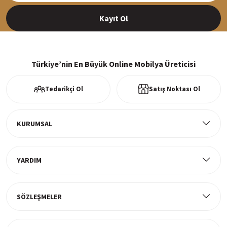
%39 İNDİRİM
Kayıt Ol
10.399,90 TL
16.930,00 TL
%100 Güvenli Alışveriş
256Bit SSl sertifikası ve 3D ödeme ile bilgileriniz güvende
Türkiye’nin En Büyük Online Mobilya Üreticisi
Tedarikçi Ol
Satış Noktası Ol
Ücretsiz Kargo
Tüm ürünlerde ücretsiz teslimat
KURUMSAL
YARDIM
Müşteri Memnuniyeti
%100 müşteri memnuniyeti odaklı ve güvenilir hizmet anlayışı
SÖZLEŞMELER