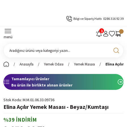
Bilgi ve Sipariş Hattı
0286 316 92 39
menü
Anasayfa
Yemek Odası
Yemek Masası
Elina Açılır
Tamamlayıcı Ürünler
Bu ürün ile birlikte alınan ürünler
Stok Kodu
M.M.01.06.33.09736
Elina Açılır Yemek Masası - Beyaz/Kumtaşı
%39 İNDİRİM