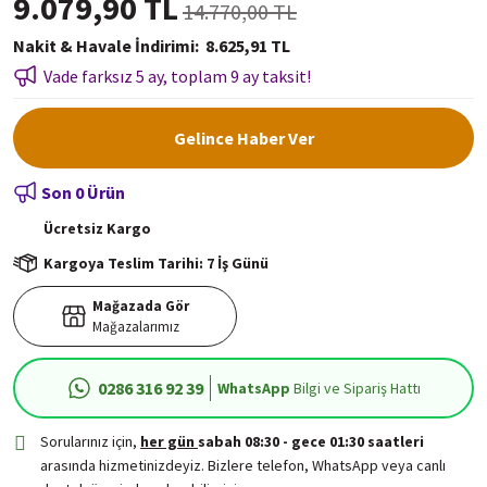
9.079,90 TL
14.770,00 TL
Nakit & Havale İndirimi
8.625,91 TL
Vade farksız 5 ay, toplam 9 ay taksit!
Gelince Haber Ver
Son 0 Ürün
Ücretsiz
Kargo
Kargoya Teslim Tarihi: 7 İş Günü
Mağazada Gör
Mağazalarımız
0286 316 92 39
WhatsApp
Bilgi ve Sipariş Hattı
Sorularınız için,
her gün
sabah 08:30 - gece 01:30 saatleri
arasında hizmetinizdeyiz. Bizlere telefon, WhatsApp veya canlı