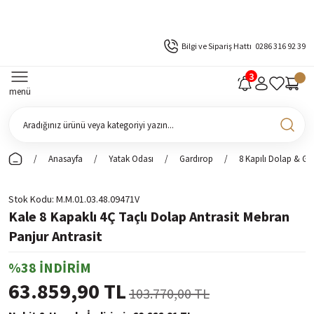
Bilgi ve Sipariş Hattı
0286 316 92 39
menü
Anasayfa
Yatak Odası
Gardırop
8 Kapılı Dolap & Ga
Stok Kodu
M.M.01.03.48.09471V
Kale 8 Kapaklı 4Ç Taçlı Dolap Antrasit Mebran
Panjur Antrasit
%38 İNDİRİM
63.859,90 TL
103.770,00 TL