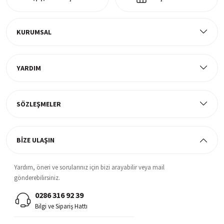
Ücretsiz Kargo
Tüm ürünlerde ücretsiz teslimat
KURUMSAL
YARDIM
Müşteri Memnuniyeti
%100 müşteri memnuniyeti odaklı ve güvenilir hizmet anlayışı
SÖZLEŞMELER
BİZE ULAŞIN
Yardım, öneri ve sorularınız için bizi arayabilir veya mail
gönderebilirsiniz.
0286 316 92 39
Bilgi ve Sipariş Hattı