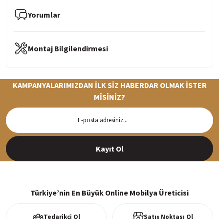
Yorumlar
Montaj Bilgilendirmesi
KAMPANYALARIMIZDAN İLK SİZ HABERDAR OLMAK İSTER
MİSİNİZ?
Hızlı Teslimat
Siparişleriniz en kısa sürede hazırlanarak kargoya verilir
Kayıt Ol
%100 Güvenli Alışveriş
256Bit SSl sertifikası ve 3D ödeme ile bilgileriniz güvende
Türkiye’nin En Büyük Online Mobilya Üreticisi
Tedarikçi Ol
Satış Noktası Ol