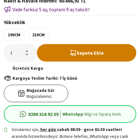
Nakit & Havale İndirimi
60.666,91 TL
Vade farksız 5 ay, toplam 9 ay taksit!
Yükseklik
190CM
210CM
Sepete Ekle
Ücretsiz
Kargo
Kargoya Teslim Tarihi: 7 İş Günü
Mağazada Gör
Mağazalarımız
0286 316 92 39
WhatsApp
Bilgi ve Sipariş Hattı
Sorularınız için,
her gün
sabah 08:30 - gece 01:30 saatleri
arasında hizmetinizdeyiz. Bizlere telefon, WhatsApp veya canlı