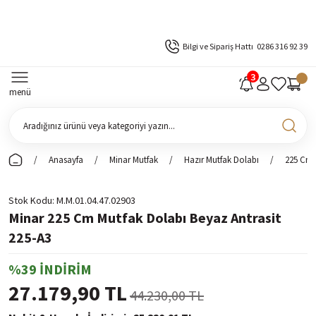
Bilgi ve Sipariş Hattı
0286 316 92 39
menü
Anasayfa
Minar Mutfak
Hazır Mutfak Dolabı
225 Cm 
Stok Kodu
M.M.01.04.47.02903
Minar 225 Cm Mutfak Dolabı Beyaz Antrasit
225-A3
%39 İNDİRİM
27.179,90 TL
44.230,00 TL