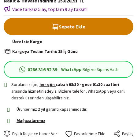
Nakit & Havale İndirimi
25.820,91 TL
Vade farksız 5 ay, toplam 9 ay taksit!
Sepete Ekle
Ücretsiz
Kargo
Kargoya Teslim Tarihi: 15 İş Günü
0286 316 92 39
WhatsApp
Bilgi ve Sipariş Hattı
Sorularınız için,
her gün
sabah 08:30 - gece 01:30 saatleri
arasında hizmetinizdeyiz. Bizlere telefon, WhatsApp veya canlı
destek üzerinden ulaşabilirsiniz.
Ürünlerimiz 2 yıl garanti kapsamındadır.
Mağazalarımız
Fiyatı Düşünce Haber Ver
Paylaş