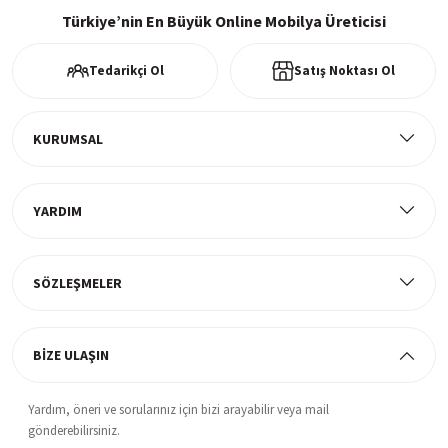
256Bit SSl sertifikası ve 3D ödeme ile bilgileriniz güvende
Türkiye’nin En Büyük Online Mobilya Üreticisi
Tedarikçi Ol
Satış Noktası Ol
Ücretsiz Kargo
Tüm ürünlerde ücretsiz teslimat
KURUMSAL
YARDIM
Müşteri Memnuniyeti
%100 müşteri memnuniyeti odaklı ve güvenilir hizmet anlayışı
SÖZLEŞMELER
BİZE ULAŞIN
Yardım, öneri ve sorularınız için bizi arayabilir veya mail
gönderebilirsiniz.