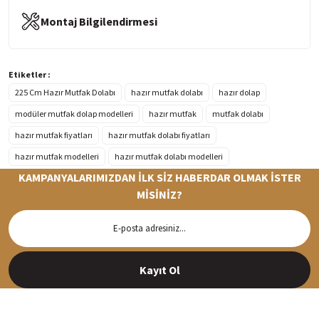
Montaj Bilgilendirmesi
Etiketler :
225 Cm Hazır Mutfak Dolabı
hazır mutfak dolabı
hazır dolap
modüler mutfak dolap modelleri
hazır mutfak
mutfak dolabı
hazır mutfak fiyatları
hazır mutfak dolabı fiyatları
hazır mutfak modelleri
hazır mutfak dolabı modelleri
KAMPANYALARIMIZDAN İLK SİZ HABERDAR OLMAK İSTER
MİSİNİZ?
Hızlı Teslimat
Siparişleriniz en kısa sürede hazırlanarak kargoya verilir
Kayıt Ol
%100 Güvenli Alışveriş