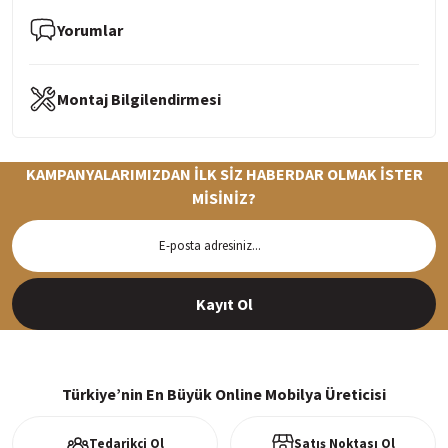
Yorumlar
Montaj Bilgilendirmesi
KAMPANYALARIMIZDAN İLK SİZ HABERDAR OLMAK İSTER
MİSİNİZ?
Hızlı Teslimat
Siparişleriniz en kısa sürede hazırlanarak kargoya verilir
Kayıt Ol
%100 Güvenli Alışveriş
256Bit SSl sertifikası ve 3D ödeme ile bilgileriniz güvende
Türkiye’nin En Büyük Online Mobilya Üreticisi
Tedarikçi Ol
Satış Noktası Ol