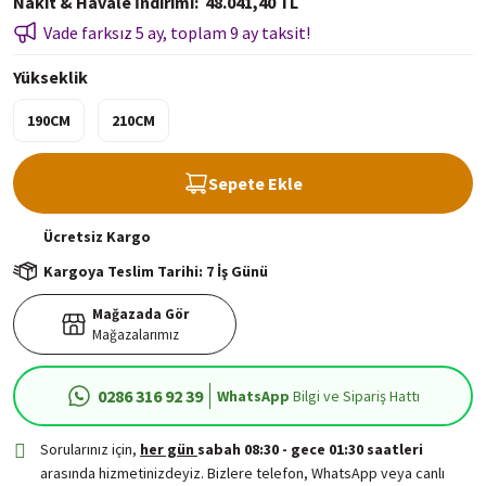
Nakit & Havale İndirimi
48.041,40 TL
Vade farksız 5 ay, toplam 9 ay taksit!
Yükseklik
190CM
210CM
Sepete Ekle
Ücretsiz
Kargo
Kargoya Teslim Tarihi: 7 İş Günü
Mağazada Gör
Mağazalarımız
0286 316 92 39
WhatsApp
Bilgi ve Sipariş Hattı
Sorularınız için,
her gün
sabah 08:30 - gece 01:30 saatleri
arasında hizmetinizdeyiz. Bizlere telefon, WhatsApp veya canlı