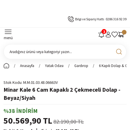
Bilgi ve Sipariş Hattı
0286 316 92 39
menü
Anasayfa
Yatak Odası
Gardırop
6 Kapılı Dolap & Ga
Stok Kodu
M.M.01.03.48.06663V
Minar Kale 6 Cam Kapaklı 2 Çekmeceli Dolap -
Beyaz/Siyah
%38 İNDİRİM
50.569,90 TL
82.190,00 TL