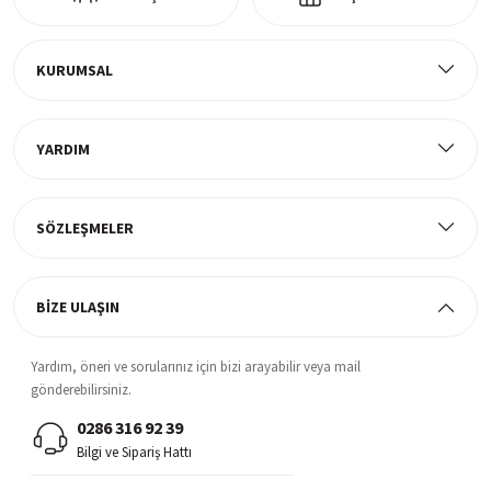
Ücretsiz Kargo
Tüm ürünlerde ücretsiz teslimat
KURUMSAL
YARDIM
Müşteri Memnuniyeti
%100 müşteri memnuniyeti odaklı ve güvenilir hizmet anlayışı
SÖZLEŞMELER
BİZE ULAŞIN
Yardım, öneri ve sorularınız için bizi arayabilir veya mail
gönderebilirsiniz.
0286 316 92 39
Bilgi ve Sipariş Hattı