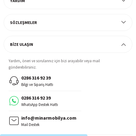
YARDIM
%38 İNDİRİM
Müşteri Memnuniyeti
58.629,90 TL
%100 müşteri memnuniyeti odaklı ve güvenilir hizmet anlayışı
95.270,00 TL
SÖZLEŞMELER
BİZE ULAŞIN
Yardım, öneri ve sorularınız için bizi arayabilir veya mail
gönderebilirsiniz.
0286 316 92 39
Bilgi ve Sipariş Hattı
0286 316 92 39
WhatsApp Destek Hattı
info@minarmobilya.com
Mail Destek