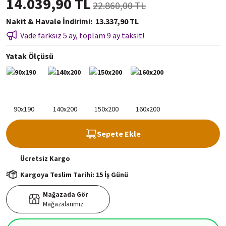
14.039,90 TL
22.860,00 TL
Nakit & Havale İndirimi
13.337,90 TL
Vade farksız 5 ay, toplam 9 ay taksit!
Yatak Ölçüsü
Sepete Ekle
Ücretsiz
Kargo
Kargoya Teslim Tarihi: 15 İş Günü
Mağazada Gör
Mağazalarımız