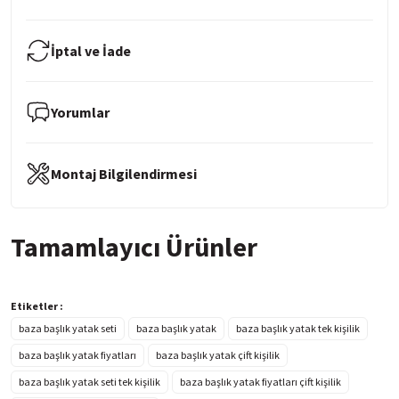
İptal ve İade
Yorumlar
Montaj Bilgilendirmesi
Tamamlayıcı Ürünler
ÖZEL İNDİRİM
Kale Luxe 2 Çekmeceli Komodin - Kumtaşı
Etiketler :
baza başlık yatak seti
baza başlık yatak
baza başlık yatak tek kişilik
baza başlık yatak fiyatları
baza başlık yatak çift kişilik
%39 İNDİRİM
4.599,90 TL
baza başlık yatak seti tek kişilik
baza başlık yatak fiyatları çift kişilik