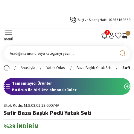
Bilgi ve Sipariş Hattı
0286 316 92 39
menü
Anasayfa
Yatak Odası
Baza Başlık Yatak Seti
Safir 
Tamamlayıcı Ürünler
Bu ürün ile birlikte alınan ürünler
Stok Kodu
M.S.03.01.13.60074V
Safir Baza Başlık Pedli Yatak Seti
%39 İNDİRİM