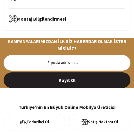
Montaj Bilgilendirmesi
KAMPANYALARIMIZDAN İLK SİZ HABERDAR OLMAK İSTER
MİSİNİZ?
Hızlı Teslimat
Siparişleriniz en kısa sürede hazırlanarak kargoya verilir
Kayıt Ol
%100 Güvenli Alışveriş
256Bit SSl sertifikası ve 3D ödeme ile bilgileriniz güvende
Türkiye’nin En Büyük Online Mobilya Üreticisi
Tedarikçi Ol
Satış Noktası Ol
Ücretsiz Kargo