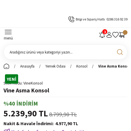
Bilgi ve Sipariş Hattı
0286 316 92 39
menü
Anasayfa
Yemek Odası
Konsol
Vine Asma Konsol
YENİ
Stok Kodu
VineKonsol
Vine Asma Konsol
%40 İNDİRİM
5.239,90 TL
8.799,90 TL
Nakit & Havale İndirimi
4.977,90 TL