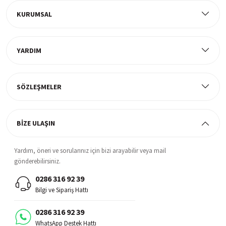
Tüm ürünlerde ücretsiz teslimat
KURUMSAL
YARDIM
Müşteri Memnuniyeti
%100 müşteri memnuniyeti odaklı ve güvenilir hizmet anlayışı
SÖZLEŞMELER
BİZE ULAŞIN
Yardım, öneri ve sorularınız için bizi arayabilir veya mail
gönderebilirsiniz.
0286 316 92 39
Bilgi ve Sipariş Hattı
0286 316 92 39
WhatsApp Destek Hattı