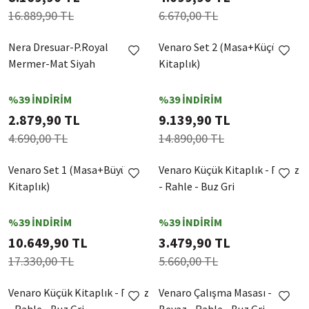
16.889,90 TL
6.670,00 TL
Nera Dresuar-P.Royal
Venaro Set 2 (Masa+Küçük
Mermer-Mat Siyah
Kitaplık)
%39 İNDİRİM
%39 İNDİRİM
2.879,90 TL
9.139,90 TL
4.690,00 TL
14.890,00 TL
Venaro Set 1 (Masa+Büyük
Venaro Küçük Kitaplık - Beyaz
Kitaplık)
- Rahle - Buz Gri
%39 İNDİRİM
%39 İNDİRİM
10.649,90 TL
3.479,90 TL
17.330,00 TL
5.660,00 TL
Venaro Küçük Kitaplık - Beyaz
Venaro Çalışma Masası -