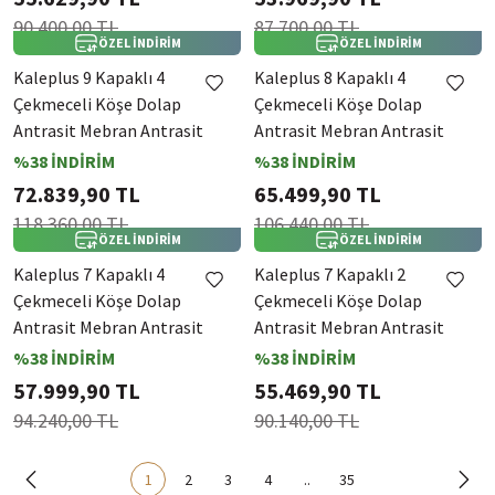
90.400,00 TL
87.700,00 TL
ÖZEL İNDİRİM
ÖZEL İNDİRİM
Kaleplus 9 Kapaklı 4
Kaleplus 8 Kapaklı 4
Çekmeceli Köşe Dolap
Çekmeceli Köşe Dolap
Antrasit Mebran Antrasit
Antrasit Mebran Antrasit
Çizgili
Çizgili
%38 İNDİRİM
%38 İNDİRİM
72.839,90 TL
65.499,90 TL
118.360,00 TL
106.440,00 TL
ÖZEL İNDİRİM
ÖZEL İNDİRİM
Kaleplus 7 Kapaklı 4
Kaleplus 7 Kapaklı 2
Çekmeceli Köşe Dolap
Çekmeceli Köşe Dolap
Antrasit Mebran Antrasit
Antrasit Mebran Antrasit
Çizgili
Çizgili
%38 İNDİRİM
%38 İNDİRİM
57.999,90 TL
55.469,90 TL
94.240,00 TL
90.140,00 TL
1
2
3
4
..
35