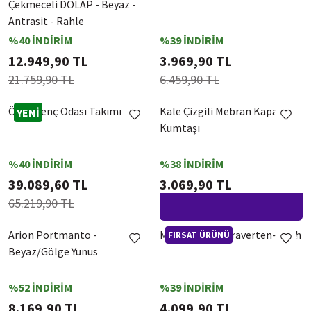
Çekmeceli DOLAP - Beyaz -
Antrasit - Rahle
%40 İNDİRİM
%39 İNDİRİM
12.949,90 TL
3.969,90 TL
21.759,90 TL
6.459,90 TL
Öykü Genç Odası Takımı
Kale Çizgili Mebran Kapak
YENİ
Kumtaşı
%40 İNDİRİM
%38 İNDİRİM
39.089,60 TL
3.069,90 TL
65.219,90 TL
4.990,00 TL
Arion Portmanto -
Myra Dresuar-Traverten-Siyah
FIRSAT ÜRÜNÜ
Beyaz/Gölge Yunus
%52 İNDİRİM
%39 İNDİRİM
8.169,90 TL
4.099,90 TL