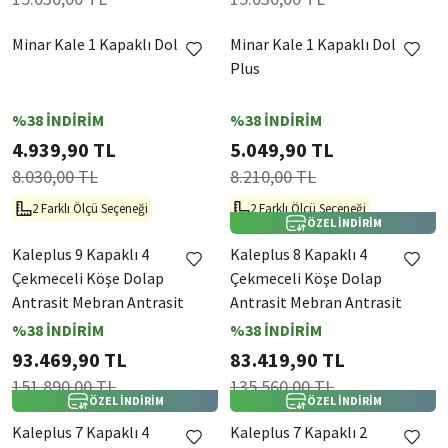
Minar Kale 1 Kapaklı Dolap
Minar Kale 1 Kapaklı Dolap
Plus
%38 İNDİRİM
%38 İNDİRİM
4.939,90 TL
5.049,90 TL
8.030,00 TL
8.210,00 TL
2 Farklı Ölçü Seçeneği
2 Farklı Ölçü Seçeneği
ÖZEL İNDİRİM
Kaleplus 9 Kapaklı 4
Kaleplus 8 Kapaklı 4
Çekmeceli Köşe Dolap
Çekmeceli Köşe Dolap
Antrasit Mebran Antrasit
Antrasit Mebran Antrasit
Çizgili
Çizgili
%38 İNDİRİM
%38 İNDİRİM
93.469,90 TL
83.419,90 TL
151.890,00 TL
135.560,00 TL
ÖZEL İNDİRİM
ÖZEL İNDİRİM
Kaleplus 7 Kapaklı 4
Kaleplus 7 Kapaklı 2