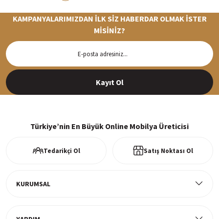
KAMPANYALARIMIZDAN İLK SİZ HABERDAR OLMAK İSTER
MİSİNİZ?
Hızlı Teslimat
Siparişleriniz en kısa sürede hazırlanarak kargoya verilir
Kayıt Ol
%100 Güvenli Alışveriş
256Bit SSl sertifikası ve 3D ödeme ile bilgileriniz güvende
Türkiye’nin En Büyük Online Mobilya Üreticisi
Tedarikçi Ol
Satış Noktası Ol
Ücretsiz Kargo
Tüm ürünlerde ücretsiz teslimat
KURUMSAL