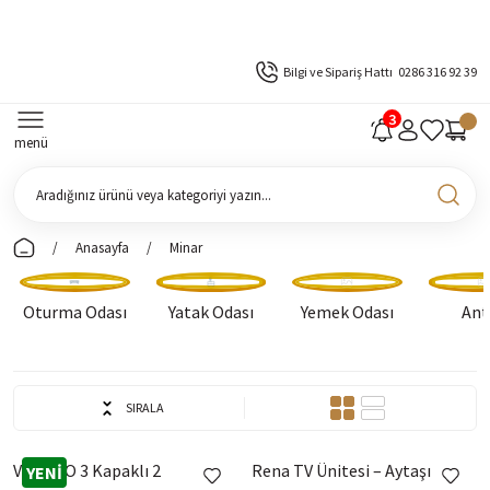
Bilgi ve Sipariş Hattı
0286 316 92 39
menü
Anasayfa
Minar
Oturma Odası
Yatak Odası
Yemek Odası
Ant
SIRALA
VENARO 3 Kapaklı 2
Rena TV Ünitesi – Aytaşı
YENİ