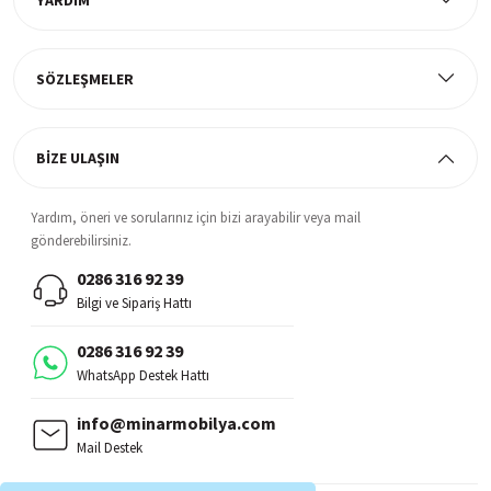
YARDIM
Müşteri Memnuniyeti
%100 müşteri memnuniyeti odaklı ve güvenilir hizmet anlayışı
SÖZLEŞMELER
BİZE ULAŞIN
Yardım, öneri ve sorularınız için bizi arayabilir veya mail
gönderebilirsiniz.
0286 316 92 39
Bilgi ve Sipariş Hattı
0286 316 92 39
WhatsApp Destek Hattı
info@minarmobilya.com
Mail Destek