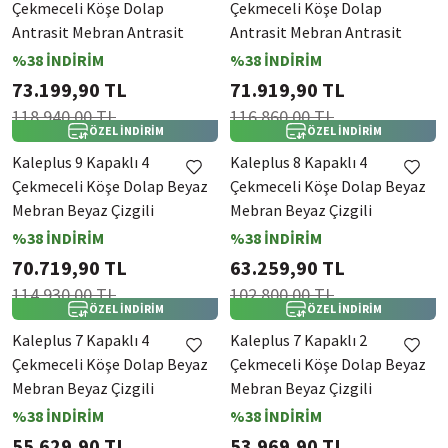
Çekmeceli Köşe Dolap
Çekmeceli Köşe Dolap
Antrasit Mebran Antrasit
Antrasit Mebran Antrasit
Çizgili
Çizgili
%38 İNDİRİM
%38 İNDİRİM
73.199,90 TL
71.919,90 TL
118.940,00 TL
116.860,00 TL
ÖZEL İNDİRİM
ÖZEL İNDİRİM
Kaleplus 9 Kapaklı 4
Kaleplus 8 Kapaklı 4
Çekmeceli Köşe Dolap Beyaz
Çekmeceli Köşe Dolap Beyaz
Mebran Beyaz Çizgili
Mebran Beyaz Çizgili
%38 İNDİRİM
%38 İNDİRİM
70.719,90 TL
63.259,90 TL
114.930,00 TL
102.800,00 TL
ÖZEL İNDİRİM
ÖZEL İNDİRİM
Kaleplus 7 Kapaklı 4
Kaleplus 7 Kapaklı 2
Çekmeceli Köşe Dolap Beyaz
Çekmeceli Köşe Dolap Beyaz
Mebran Beyaz Çizgili
Mebran Beyaz Çizgili
%38 İNDİRİM
%38 İNDİRİM
55.629,90 TL
53.969,90 TL