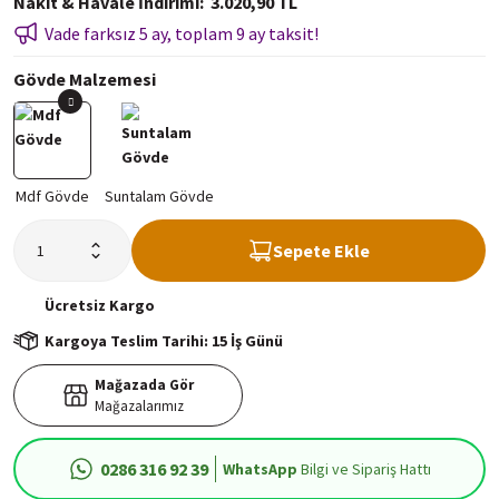
Nakit & Havale İndirimi
3.020,90 TL
Vade farksız 5 ay, toplam 9 ay taksit!
Gövde Malzemesi
Sepete Ekle
Ücretsiz
Kargo
Kargoya Teslim Tarihi: 15 İş Günü
Mağazada Gör
Mağazalarımız
0286 316 92 39
WhatsApp
Bilgi ve Sipariş Hattı