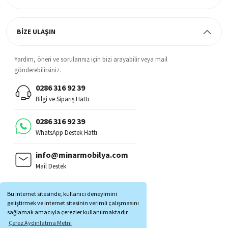
BİZE ULAŞIN
Yardım, öneri ve sorularınız için bizi arayabilir veya mail
gönderebilirsiniz.
0286 316 92 39
Bilgi ve Sipariş Hattı
0286 316 92 39
WhatsApp Destek Hattı
info@minarmobilya.com
Mail Destek
BİZİ TAKİP EDİN:
Bu internet sitesinde, kullanıcı deneyimini
MOBİL UYGULAMALAR:
geliştirmek ve internet sitesinin verimli çalışmasını
sağlamak amacıyla çerezler kullanılmaktadır.
Çerez Aydınlatma Metni