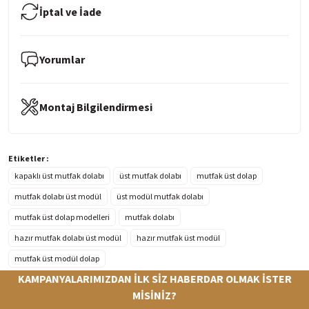
İptal ve İade
Yorumlar
Montaj Bilgilendirmesi
Etiketler :
kapaklı üst mutfak dolabı
üst mutfak dolabı
mutfak üst dolap
mutfak dolabı üst modül
üst modül mutfak dolabı
mutfak üst dolap modelleri
mutfak dolabı
hazır mutfak dolabı üst modül
hazır mutfak üst modül
mutfak üst modül dolap
KAMPANYALARIMIZDAN İLK SİZ HABERDAR OLMAK İSTER
MİSİNİZ?