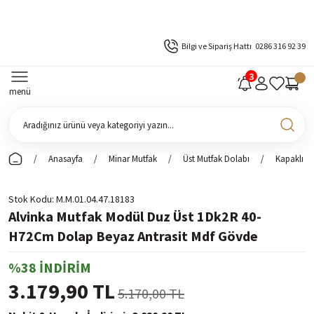
Bilgi ve Sipariş Hattı
0286 316 92 39
menü
Anasayfa
Minar Mutfak
Üst Mutfak Dolabı
Kapaklı Ü
Stok Kodu
M.M.01.04.47.18183
Alvinka Mutfak Modül Duz Üst 1Dk2R 40-
H72Cm Dolap Beyaz Antrasit Mdf Gövde
%38 İNDİRİM
3.179,90 TL
5.170,00 TL