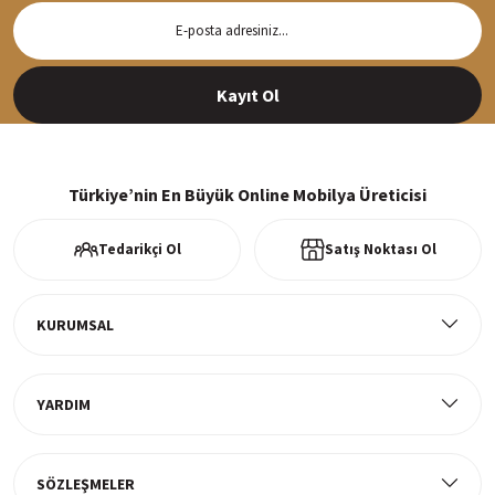
Hızlı Teslimat
Siparişleriniz en kısa sürede hazırlanarak kargoya verilir
Kayıt Ol
%100 Güvenli Alışveriş
256Bit SSl sertifikası ve 3D ödeme ile bilgileriniz güvende
Türkiye’nin En Büyük Online Mobilya Üreticisi
Tedarikçi Ol
Satış Noktası Ol
Ücretsiz Kargo
Tüm ürünlerde ücretsiz teslimat
KURUMSAL
YARDIM
Müşteri Memnuniyeti
%100 müşteri memnuniyeti odaklı ve güvenilir hizmet anlayışı
SÖZLEŞMELER