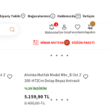
Sipariş Takibi
Mağazalarımız
Hakkımızda
İletişim
Üye Girişi
Favorilerim
Sepetim
Bildirimler
MİNAR MUTFAK
DÜĞÜN PAKETİ
st 2Dk1R
Alvinka Mutfak Modül Mbr_B Üst 2Dk1R
100-H72Cm Dolap Beyaz Antrasit
%39 İNDİRİM
5.159,90 TL
8.400,00 TL