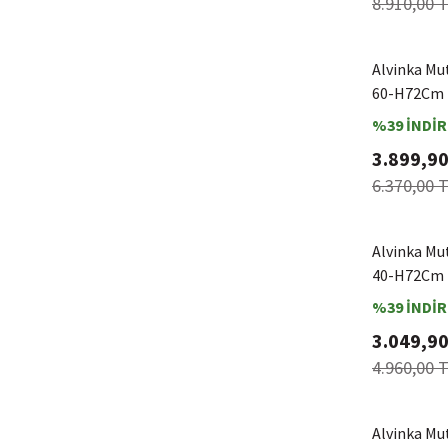
8.910,00 
Alvinka Mu
60-H72Cm D
%39 İNDİR
3.899,90
6.370,00 
Alvinka Mu
40-H72Cm D
%39 İNDİR
3.049,90
4.960,00 
Alvinka Mu