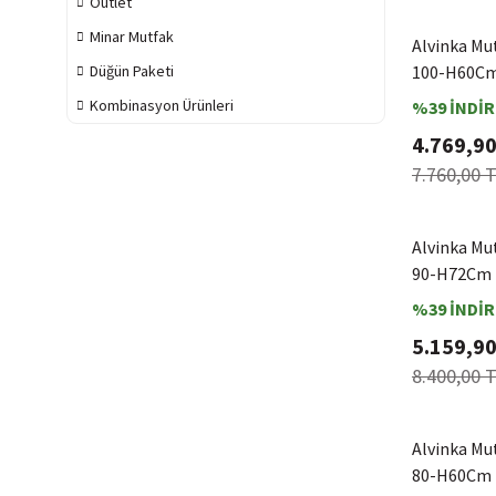
Outlet
Minar Mutfak
Alvinka Mu
Düğün Paketi
100-H60Cm
Kombinasyon Ürünleri
%39 İNDİR
4.769,90
7.760,00 
Alvinka Mu
90-H72Cm 
%39 İNDİR
5.159,90
8.400,00 
Alvinka Mu
80-H60Cm 