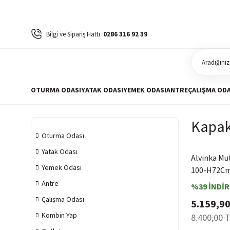
Bilgi ve Sipariş Hattı
0286 316 92 39
OTURMA ODASI
YATAK ODASI
YEMEK ODASI
ANTRE
ÇALIŞMA ODA
Kapak
Oturma Odası
Yatak Odası
Alvinka Mu
Yemek Odası
100-H72Cm
Antre
%39 İNDİR
Çalışma Odası
5.159,90
Kombin Yap
8.400,00 