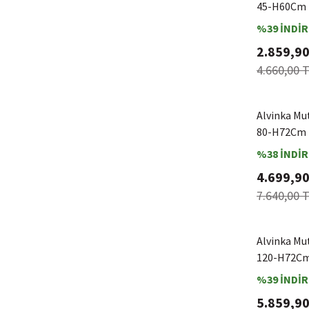
45-H60Cm D
%39 İNDİR
2.859,90
4.660,00 
Alvinka Mu
80-H72Cm 
%38 İNDİR
4.699,90
7.640,00 
Alvinka Mu
120-H72Cm
%39 İNDİR
5.859,90