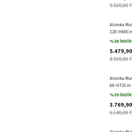
9.530,00 
Alvinka Mu
120-H60Cm
%38 İNDİR
5.479,90
8.910,00 
Alvinka Mu
60-H72Cm 
%39 İNDİR
3.769,90
6.140,00 
Alvinka Mu