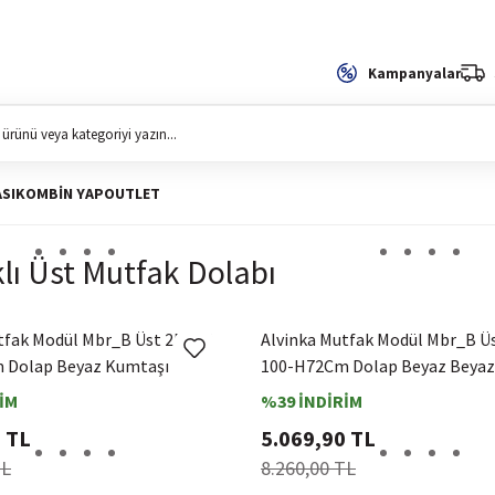
Kampanyalar
SI
KOMBIN YAP
OUTLET
lı Üst Mutfak Dolabı
tfak Modül Mbr_B Üst 2Dk1R
Alvinka Mutfak Modül Mbr_B Ü
 Dolap Beyaz Kumtaşı
100-H72Cm Dolap Beyaz Beyaz
İM
%39 İNDİRİM
 TL
5.069,90 TL
TL
8.260,00 TL