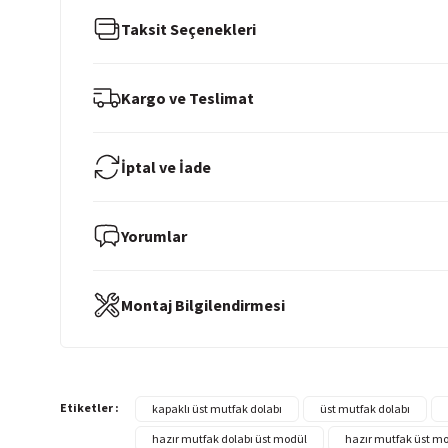
Taksit Seçenekleri
Kargo ve Teslimat
İptal ve İade
Yorumlar
Montaj Bilgilendirmesi
Etiketler :
kapaklı üst mutfak dolabı
üst mutfak dolabı
hazır mutfak dolabı üst modül
hazır mutfak üst m