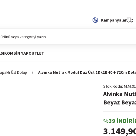
Kampanyalar
SI
KOMBIN YAP
OUTLET
apaklı Üst Dolap
Alvinka Mutfak Modül Duz Üst 1Dk2R 40-H72Cm Dol
Stok Kodu
M.M.01
Alvinka Mu
Beyaz Beya
%39 İNDİRİ
3.149,9