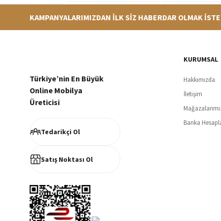
KAMPANYALARIMIZDAN İLK SİZ HABERDAR OLMAK İSTE
Hızlı Teslimat
Siparişleriniz en kısa sürede hazırlanarak kargoya verilir
256Bi
KURUMSAL
Türkiye’nin En Büyük
Hakkımızda
Online Mobilya
İletişim
Üreticisi
Mağazalarımı
Müşteri Memnuniyeti
Banka Hesapl
%100 müşteri memnuniyeti odaklı ve güvenilir hizmet anlayışı
Tedarikçi Ol
Satış Noktası Ol