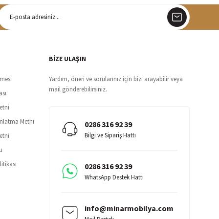
argo
siz teslimat
BİZE ULAŞIN
şmesi
Yardım, öneri ve sorularınız için bizi arayabilir veya
mail gönderebilirsiniz.
ası
etni
ınlatma Metni
0286 316 92 39
Bilgi ve Sipariş Hattı
etni
u
itikası
0286 316 92 39
WhatsApp Destek Hattı
info@minarmobilya.com