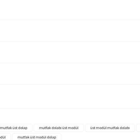
mutfak üst dolap
mutfak dolabı üst modül
üst modül mutfak dolabı
odül
mutfak üst modül dolap