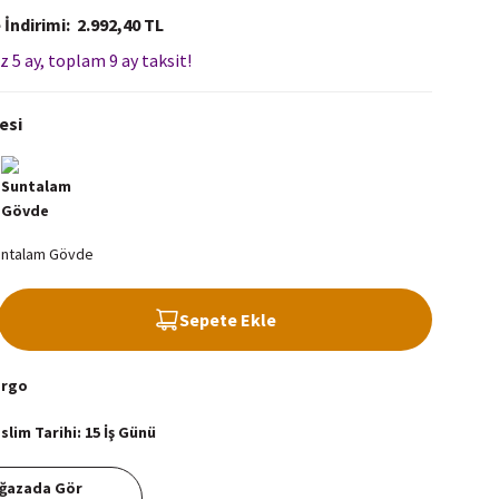
 İndirimi
2.992,40 TL
z 5 ay, toplam 9 ay taksit!
esi
Sepete Ekle
argo
lim Tarihi: 15 İş Günü
ğazada Gör