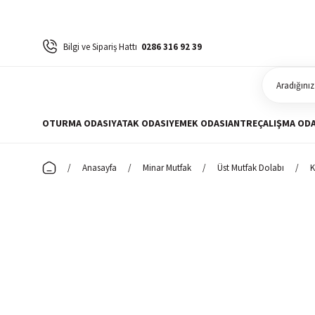
Bilgi ve Sipariş Hattı
0286 316 92 39
OTURMA ODASI
YATAK ODASI
YEMEK ODASI
ANTRE
ÇALIŞMA ODA
Anasayfa
Minar Mutfak
Üst Mutfak Dolabı
K