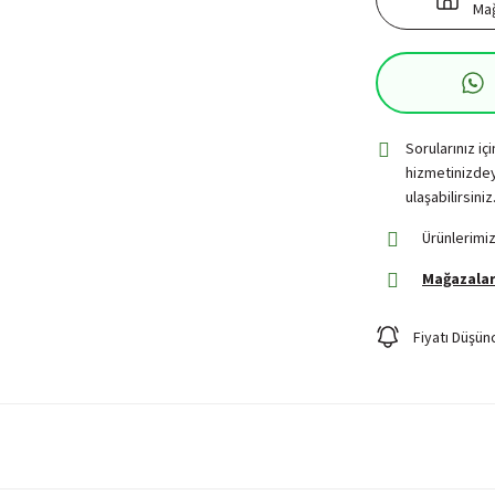
Mağ
Sorularınız iç
hizmetinizdey
ulaşabilirsiniz
Ürünlerimiz
Mağazalar
Fiyatı Düşün