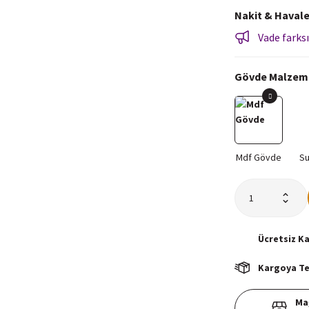
Nakit & Havale
Vade farksı
Gövde Malzem
Ücretsiz
K
Kargoya Tes
Ma