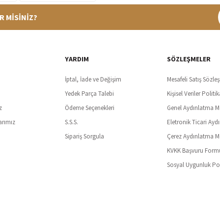
R MİSİNİZ?
%100 Güvenli Alışveriş
Ücretsiz K
t SSl sertifikası ve 3D ödeme ile bilgileriniz güvende
Tüm ürünlerde ücret
YARDIM
SÖZLEŞMELER
İptal, İade ve Değişim
Mesafeli Satış Sözle
Yedek Parça Talebi
Kişisel Veriler Politik
z
Ödeme Seçenekleri
Genel Aydınlatma M
arımız
S.S.S.
Eletronik Ticari Ayd
Sipariş Sorgula
Çerez Aydınlatma M
KVKK Başvuru Form
Sosyal Uygunluk Pol