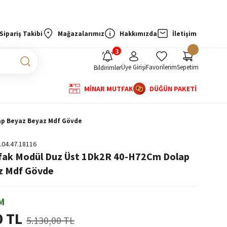
Sipariş Takibi
Mağazalarımız
Hakkımızda
İletişim
Üye Girişi
Favorilerim
Sepetim
Bildirimler
MİNAR MUTFAK
DÜĞÜN PAKETİ
ap Beyaz Beyaz Mdf Gövde
.04.47.18116
tfak Modül Duz Üst 1Dk2R 40-H72Cm Dolap
z Mdf Gövde
M
0 TL
5.130,00 TL