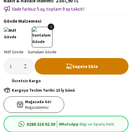
Nakit & Havale İndirimi
2.507,90 TL
Vade farksız 5 ay, toplam 9 ay taksit!
Gövde Malzemesi
Sepete Ekle
Ücretsiz
Kargo
Kargoya Teslim Tarihi: 15 İş Günü
Mağazada Gör
Mağazalarımız
0286 316 92 39
WhatsApp
Bilgi ve Sipariş Hattı