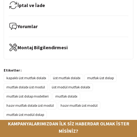
İptal ve İade
Yorumlar
Montaj Bilgilendirmesi
Etiketler :
kapaklı üst mutfak dolabı
üst mutfak dolabı
mutfak üst dolap
mutfak dolabı üst modül
üst modül mutfak dolabı
mutfak üst dolap modelleri
mutfak dolabı
hazır mutfak dolabı üst modül
hazır mutfak üst modül
mutfak üst modül dolap
KAMPANYALARIMIZDAN İLK SİZ HABERDAR OLMAK İSTER
MİSİNİZ?