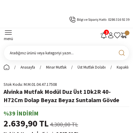
Bilgi ve Sipariş Hattı
0286 316 92 39
menü
Anasayfa
Minar Mutfak
Üst Mutfak Dolabı
Kapaklı Ü
Stok Kodu
M.M.01.04.47.17508
Alvinka Mutfak Modül Duz Üst 1Dk2R 40-
H72Cm Dolap Beyaz Beyaz Suntalam Gövde
%39 İNDİRİM
2.639,90 TL
4.300,00 TL