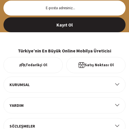
Hızlı Teslimat
Siparişleriniz en kısa sürede hazırlanarak kargoya verilir
Kayıt Ol
%100 Güvenli Alışveriş
256Bit SSl sertifikası ve 3D ödeme ile bilgileriniz güvende
Türkiye’nin En Büyük Online Mobilya Üreticisi
Tedarikçi Ol
Satış Noktası Ol
Ücretsiz Kargo
Tüm ürünlerde ücretsiz teslimat
KURUMSAL
YARDIM
Müşteri Memnuniyeti
%100 müşteri memnuniyeti odaklı ve güvenilir hizmet anlayışı
SÖZLEŞMELER