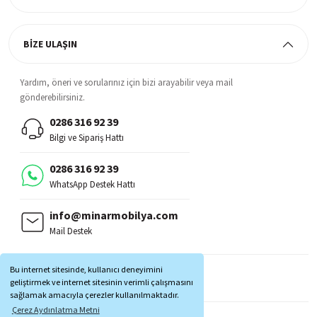
BİZE ULAŞIN
Yardım, öneri ve sorularınız için bizi arayabilir veya mail
gönderebilirsiniz.
0286 316 92 39
Bilgi ve Sipariş Hattı
0286 316 92 39
WhatsApp Destek Hattı
info@minarmobilya.com
Mail Destek
BİZİ TAKİP EDİN:
Bu internet sitesinde, kullanıcı deneyimini
MOBİL UYGULAMALAR:
geliştirmek ve internet sitesinin verimli çalışmasını
sağlamak amacıyla çerezler kullanılmaktadır.
Çerez Aydınlatma Metni