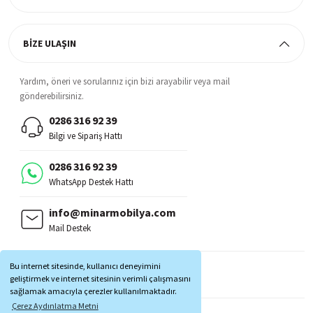
BİZE ULAŞIN
Yardım, öneri ve sorularınız için bizi arayabilir veya mail
gönderebilirsiniz.
0286 316 92 39
Bilgi ve Sipariş Hattı
0286 316 92 39
WhatsApp Destek Hattı
info@minarmobilya.com
Mail Destek
BİZİ TAKİP EDİN:
Bu internet sitesinde, kullanıcı deneyimini
MOBİL UYGULAMALAR:
geliştirmek ve internet sitesinin verimli çalışmasını
sağlamak amacıyla çerezler kullanılmaktadır.
Çerez Aydınlatma Metni