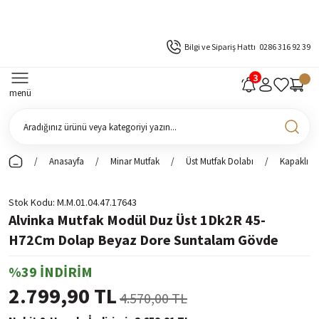
Bilgi ve Sipariş Hattı
0286 316 92 39
menü
Anasayfa
Minar Mutfak
Üst Mutfak Dolabı
Kapaklı Ü
Stok Kodu
M.M.01.04.47.17643
Alvinka Mutfak Modül Duz Üst 1Dk2R 45-
H72Cm Dolap Beyaz Dore Suntalam Gövde
%39 İNDİRİM
2.799,90 TL
4.570,00 TL