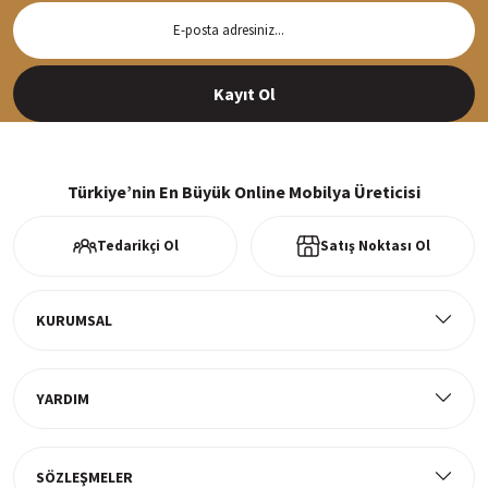
Hızlı Teslimat
Siparişleriniz en kısa sürede hazırlanarak kargoya verilir
Kayıt Ol
%100 Güvenli Alışveriş
256Bit SSl sertifikası ve 3D ödeme ile bilgileriniz güvende
Türkiye’nin En Büyük Online Mobilya Üreticisi
Tedarikçi Ol
Satış Noktası Ol
Ücretsiz Kargo
Tüm ürünlerde ücretsiz teslimat
KURUMSAL
YARDIM
Müşteri Memnuniyeti
%100 müşteri memnuniyeti odaklı ve güvenilir hizmet anlayışı
SÖZLEŞMELER