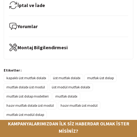
İptal ve İade
Yorumlar
Montaj Bilgilendirmesi
Etiketler :
kapaklı üst mutfak dolabı
üst mutfak dolabı
mutfak üst dolap
mutfak dolabı üst modül
üst modül mutfak dolabı
mutfak üst dolap modelleri
mutfak dolabı
hazır mutfak dolabı üst modül
hazır mutfak üst modül
mutfak üst modül dolap
KAMPANYALARIMIZDAN İLK SİZ HABERDAR OLMAK İSTER
MİSİNİZ?