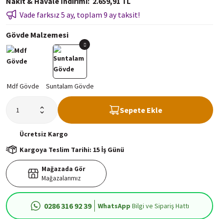
Nakit & Havale İndirimi
2.659,91 TL
Vade farksız 5 ay, toplam 9 ay taksit!
Gövde Malzemesi
Sepete Ekle
Ücretsiz
Kargo
Kargoya Teslim Tarihi: 15 İş Günü
Mağazada Gör
Mağazalarımız
0286 316 92 39
WhatsApp
Bilgi ve Sipariş Hattı