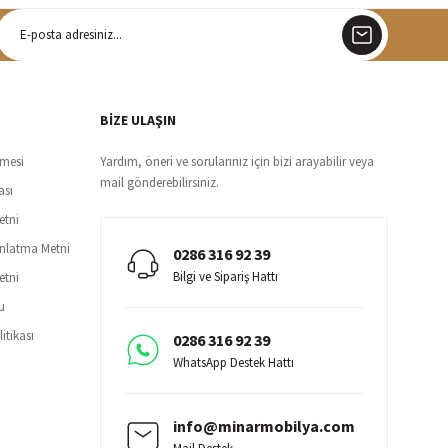
argo
siz teslimat
BİZE ULAŞIN
şmesi
Yardım, öneri ve sorularınız için bizi arayabilir veya
mail gönderebilirsiniz.
ası
etni
ınlatma Metni
0286 316 92 39
Bilgi ve Sipariş Hattı
etni
u
itikası
0286 316 92 39
WhatsApp Destek Hattı
info@minarmobilya.com