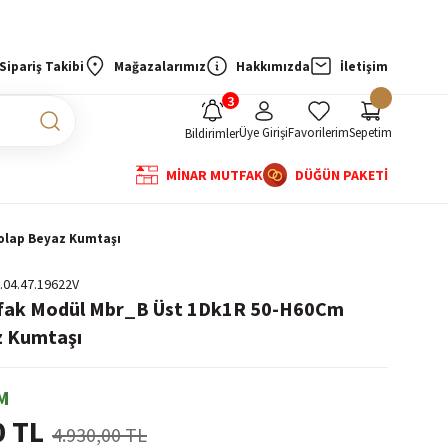
Sipariş Takibi
Mağazalarımız
Hakkımızda
İletişim
Üye Girişi
Favorilerim
Sepetim
Bildirimler
MİNAR MUTFAK
DÜĞÜN PAKETİ
olap Beyaz Kumtaşı
.04.47.19622V
tfak Modül Mbr_B Üst 1Dk1R 50-H60Cm
z Kumtaşı
M
0 TL
4.930,00 TL