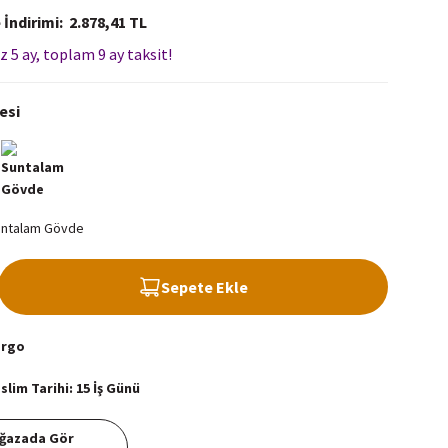
 İndirimi
2.878,41 TL
z 5 ay, toplam 9 ay taksit!
esi
Sepete Ekle
argo
lim Tarihi: 15 İş Günü
ğazada Gör