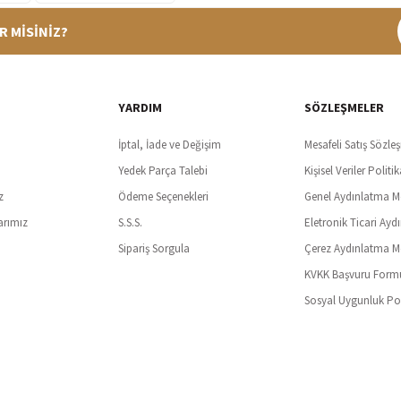
R MİSİNİZ?
%100 Güvenli Alışveriş
Ücretsiz K
t SSl sertifikası ve 3D ödeme ile bilgileriniz güvende
Tüm ürünlerde ücret
YARDIM
SÖZLEŞMELER
İptal, İade ve Değişim
Mesafeli Satış Sözle
Yedek Parça Talebi
Kişisel Veriler Politik
z
Ödeme Seçenekleri
Genel Aydınlatma M
arımız
S.S.S.
Eletronik Ticari Ayd
Sipariş Sorgula
Çerez Aydınlatma M
KVKK Başvuru Form
Sosyal Uygunluk Pol