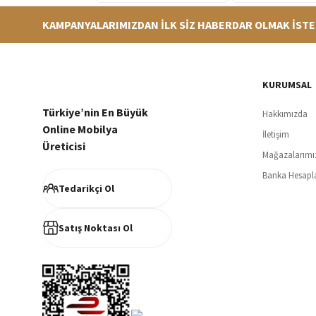
KAMPANYALARIMIZDAN İLK SİZ HABERDAR OLMAK İSTE
Hızlı Teslimat
Siparişleriniz en kısa sürede hazırlanarak kargoya verilir
256Bi
KURUMSAL
Türkiye’nin En Büyük
Hakkımızda
Online Mobilya
İletişim
Üreticisi
Mağazalarımı
Müşteri Memnuniyeti
Banka Hesapl
%100 müşteri memnuniyeti odaklı ve güvenilir hizmet anlayışı
Tedarikçi Ol
Satış Noktası Ol