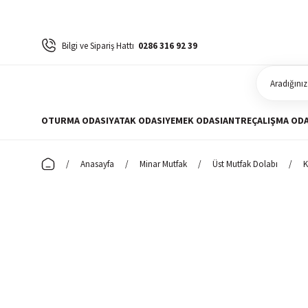
Bilgi ve Sipariş Hattı
0286 316 92 39
OTURMA ODASI
YATAK ODASI
YEMEK ODASI
ANTRE
ÇALIŞMA ODA
Anasayfa
Minar Mutfak
Üst Mutfak Dolabı
K