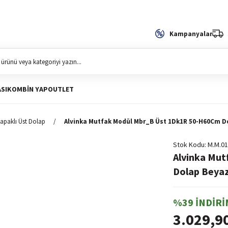
Kampanyalar
SI
KOMBIN YAP
OUTLET
apaklı Üst Dolap
Alvinka Mutfak Modül Mbr_B Üst 1Dk1R 50-H60Cm D
Stok Kodu
M.M.01
Alvinka Mu
Dolap Beya
%39 İNDİRİ
3.029,9