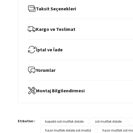
Taksit Seçenekleri
Kargo ve Teslimat
İptal ve İade
Yorumlar
Montaj Bilgilendirmesi
Etiketler :
kapaklı üst mutfak dolabı
üst mutfak dolabı
hazır mutfak dolabı üst modül
hazır mutfak üst m