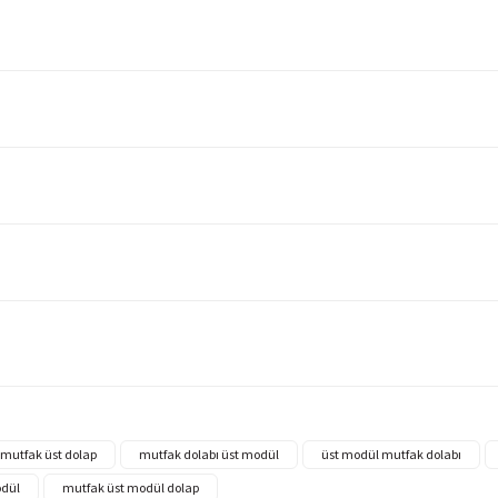
mutfak üst dolap
mutfak dolabı üst modül
üst modül mutfak dolabı
odül
mutfak üst modül dolap