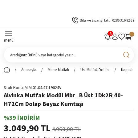
Bilgi ve Sipariş Hattı
0286 316 92 39
menü
Anasayfa
Minar Mutfak
Üst Mutfak Dolabı
Kapaklı Ü
Stok Kodu
M.M.01.04.47.19624V
Alvinka Mutfak Modül Mbr_B Üst 1Dk2R 40-
H72Cm Dolap Beyaz Kumtaşı
%39 İNDİRİM
3.049,90 TL
4.960,00 TL