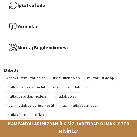
İptal ve İade
Yorumlar
Montaj Bilgilendirmesi
Etiketler :
kapaklı üst mutfak dolabı
üst mutfak dolabı
mutfak üst dolap
mutfak dolabı üst modül
üst modül mutfak dolabı
mutfak üst dolap modelleri
mutfak dolabı
hazır mutfak dolabı üst modül
hazır mutfak üst modül
mutfak üst modül dolap
KAMPANYALARIMIZDAN İLK SİZ HABERDAR OLMAK İSTER
MİSİNİZ?