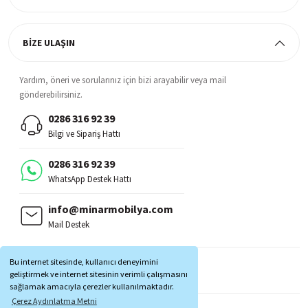
BİZE ULAŞIN
Yardım, öneri ve sorularınız için bizi arayabilir veya mail
gönderebilirsiniz.
0286 316 92 39
Bilgi ve Sipariş Hattı
0286 316 92 39
WhatsApp Destek Hattı
info@minarmobilya.com
Mail Destek
BİZİ TAKİP EDİN:
Bu internet sitesinde, kullanıcı deneyimini
MOBİL UYGULAMALAR:
geliştirmek ve internet sitesinin verimli çalışmasını
sağlamak amacıyla çerezler kullanılmaktadır.
Çerez Aydınlatma Metni