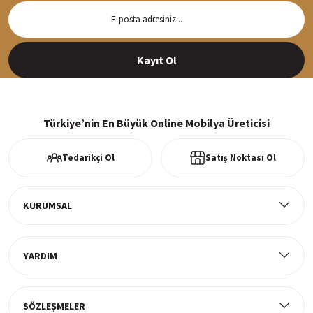
Hızlı Teslimat
Siparişleriniz en kısa sürede hazırlanarak kargoya verilir
Kayıt Ol
%100 Güvenli Alışveriş
256Bit SSl sertifikası ve 3D ödeme ile bilgileriniz güvende
Türkiye’nin En Büyük Online Mobilya Üreticisi
Tedarikçi Ol
Satış Noktası Ol
Ücretsiz Kargo
Tüm ürünlerde ücretsiz teslimat
KURUMSAL
YARDIM
Müşteri Memnuniyeti
%100 müşteri memnuniyeti odaklı ve güvenilir hizmet anlayışı
SÖZLEŞMELER