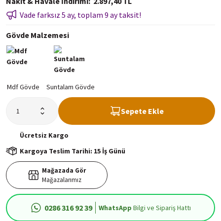
Nakit & Havale İndirimi
2.897,40 TL
Vade farksız 5 ay, toplam 9 ay taksit!
Gövde Malzemesi
Sepete Ekle
Ücretsiz
Kargo
Kargoya Teslim Tarihi: 15 İş Günü
Mağazada Gör
Mağazalarımız
0286 316 92 39
WhatsApp
Bilgi ve Sipariş Hattı