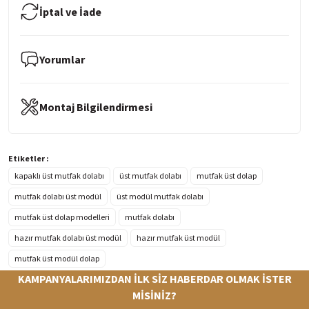
İptal ve İade
Yorumlar
Montaj Bilgilendirmesi
Etiketler :
kapaklı üst mutfak dolabı
üst mutfak dolabı
mutfak üst dolap
mutfak dolabı üst modül
üst modül mutfak dolabı
mutfak üst dolap modelleri
mutfak dolabı
hazır mutfak dolabı üst modül
hazır mutfak üst modül
mutfak üst modül dolap
KAMPANYALARIMIZDAN İLK SİZ HABERDAR OLMAK İSTER
MİSİNİZ?