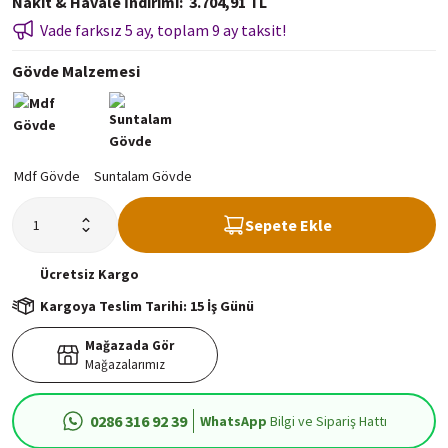
Nakit & Havale İndirimi
3.704,91 TL
Vade farksız 5 ay, toplam 9 ay taksit!
Gövde Malzemesi
Sepete Ekle
Ücretsiz
Kargo
Kargoya Teslim Tarihi: 15 İş Günü
Mağazada Gör
Mağazalarımız
0286 316 92 39
WhatsApp
Bilgi ve Sipariş Hattı