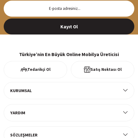
Hızlı Teslimat
Siparişleriniz en kısa sürede hazırlanarak kargoya verilir
Kayıt Ol
%100 Güvenli Alışveriş
256Bit SSl sertifikası ve 3D ödeme ile bilgileriniz güvende
Türkiye’nin En Büyük Online Mobilya Üreticisi
Tedarikçi Ol
Satış Noktası Ol
Ücretsiz Kargo
Tüm ürünlerde ücretsiz teslimat
KURUMSAL
YARDIM
Müşteri Memnuniyeti
%100 müşteri memnuniyeti odaklı ve güvenilir hizmet anlayışı
SÖZLEŞMELER