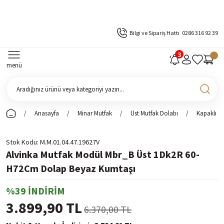
Bilgi ve Sipariş Hattı
0286 316 92 39
menü
Anasayfa
Minar Mutfak
Üst Mutfak Dolabı
Kapaklı Ü
Stok Kodu
M.M.01.04.47.19627V
Alvinka Mutfak Modül Mbr_B Üst 1Dk2R 60-
H72Cm Dolap Beyaz Kumtaşı
%39 İNDİRİM
3.899,90 TL
6.370,00 TL