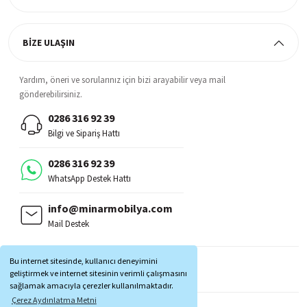
BİZE ULAŞIN
Yardım, öneri ve sorularınız için bizi arayabilir veya mail
gönderebilirsiniz.
0286 316 92 39
Bilgi ve Sipariş Hattı
0286 316 92 39
WhatsApp Destek Hattı
info@minarmobilya.com
Mail Destek
BİZİ TAKİP EDİN:
Bu internet sitesinde, kullanıcı deneyimini
MOBİL UYGULAMALAR:
geliştirmek ve internet sitesinin verimli çalışmasını
sağlamak amacıyla çerezler kullanılmaktadır.
Çerez Aydınlatma Metni